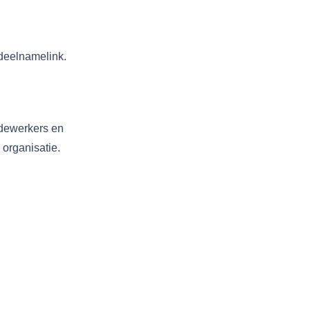
 deelnamelink.
edewerkers en
organisatie.