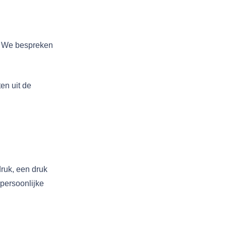
l! We bespreken
en uit de
druk, een druk
persoonlijke