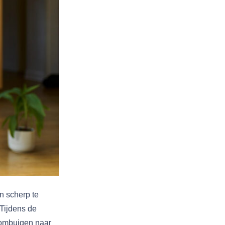
n scherp te
 Tijdens de
t ombuigen naar