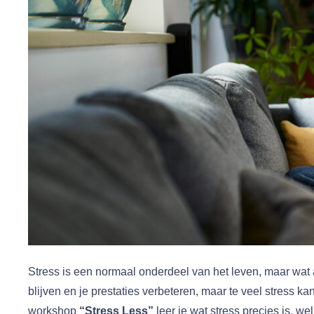
Stress is een normaal onderdeel van het leven, maar wat a
blijven en je prestaties verbeteren, maar te veel stress k
workshop
“Stress Less”
leer je wat stress precies is, w