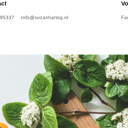
act
Vo
495337
info@suzanhartog.nl
Fa