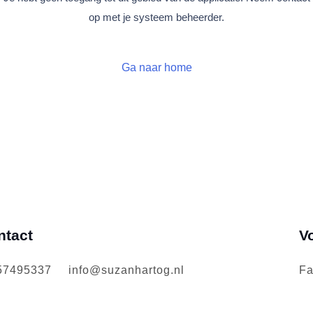
op met je systeem beheerder.
Ga naar home
ntact
V
57495337
info@suzanhartog.nl
Fa