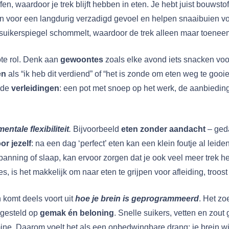
n, waardoor je trek blijft hebben in eten. Je hebt juist bouwsto
gen voor een langdurig verzadigd gevoel en helpen snaaibuien v
dsuikerspiegel schommelt, waardoor de trek alleen maar toenee
te rol. Denk aan
gewoontes
zoals elke avond iets snacken voor
en
als “ik heb dit verdiend” of “het is zonde om eten weg te goo
g de
verleidingen
: een pot met snoep op het werk, de aanbiedin
mentale flexibiliteit
.
Bijvoorbeeld
eten zonder aandacht
– geda
or jezelf
: na een dag ‘perfect’ eten kan een klein foutje al leide
anning of slaap, kan ervoor zorgen dat je ook veel meer trek heb
es, is het makkelijk om naar eten te grijpen voor afleiding, troost
 komt deels voort uit
hoe je brein is geprogrammeerd
. Het zo
ingesteld op
gemak én beloning
. Snelle suikers, vetten en zou
e. Daarom voelt het als een onbedwingbare drang: je brein wil 