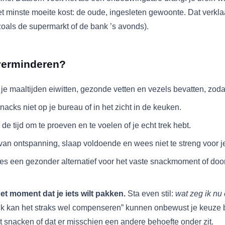
e het minste moeite kost: de oude, ingesleten gewoonte. Dat verk
 (zoals de supermarkt of de bank ’s avonds).
verminderen?
je maaltijden eiwitten, gezonde vetten en vezels bevatten, zodat 
cks niet op je bureau of in het zicht in de keuken.
 tijd om te proeven en te voelen of je echt trek hebt.
n ontspanning, slaap voldoende en wees niet te streng voor je
es een gezonder alternatief voor het vaste snackmoment of door
t moment dat je iets wilt pakken.
Sta even stil:
wat zeg ik nu 
of “ik kan het straks wel compenseren” kunnen onbewust je keuz
lt snacken of dat er misschien een andere behoefte onder zit.