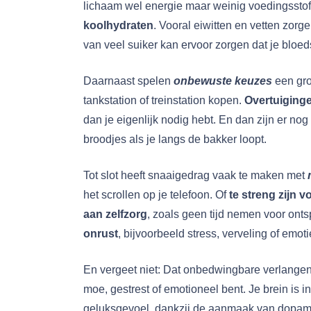
lichaam wel energie maar weinig voedingsstoffe
koolhydraten
. Vooral eiwitten en vetten zor
van veel suiker kan ervoor zorgen dat je bloe
Daarnaast spelen
onbewuste keuzes
een gro
tankstation of treinstation kopen.
Overtuiging
dan je eigenlijk nodig hebt. En dan zijn er no
broodjes als je langs de bakker loopt.
Tot slot heeft snaaigedrag vaak te maken met
het scrollen op je telefoon. Of
te streng zijn vo
aan zelfzorg
, zoals geen tijd nemen voor ontsp
onrust
, bijvoorbeeld stress, verveling of emoti
En vergeet niet: Dat onbedwingbare verlangen
moe, gestrest of emotioneel bent. Je brein is 
geluksgevoel, dankzij de aanmaak van dopamin