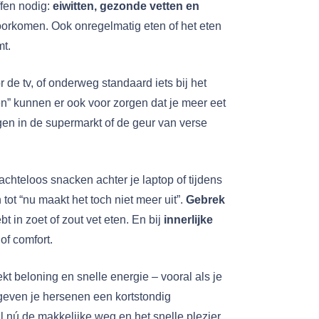
ffen nodig:
eiwitten, gezonde vetten en
oorkomen. Ook onregelmatig eten of het eten
mt.
 de tv, of onderweg standaard iets bij het
ien” kunnen er ook voor zorgen dat je meer eet
gen in de supermarkt of de geur van verse
chteloos snacken achter je laptop of tijdens
n tot “nu maakt het toch niet meer uit”.
Gebrek
t in zoet of zout vet eten. En bij
innerlijke
 of comfort.
ekt beloning en snelle energie – vooral als je
t geven je hersenen een kortstondig
nú de makkelijke weg en het snelle plezier.