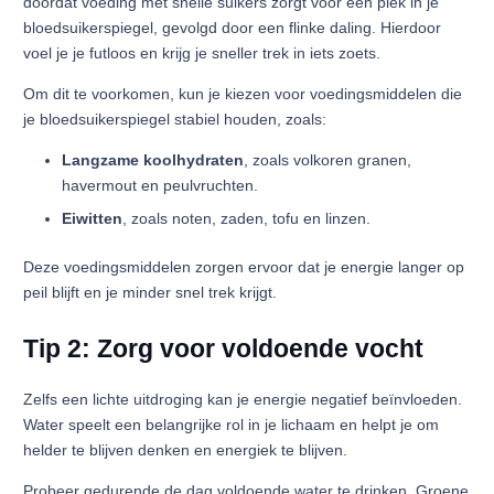
doordat voeding met snelle suikers zorgt voor een piek in je
bloedsuikerspiegel, gevolgd door een flinke daling. Hierdoor
voel je je futloos en krijg je sneller trek in iets zoets.
Om dit te voorkomen, kun je kiezen voor voedingsmiddelen die
je bloedsuikerspiegel stabiel houden, zoals:
Langzame koolhydraten
, zoals volkoren granen,
havermout en peulvruchten.
Eiwitten
, zoals noten, zaden, tofu en linzen.
Deze voedingsmiddelen zorgen ervoor dat je energie langer op
peil blijft en je minder snel trek krijgt.
Tip 2: Zorg voor voldoende vocht
Zelfs een lichte uitdroging kan je energie negatief beïnvloeden.
Water speelt een belangrijke rol in je lichaam en helpt je om
helder te blijven denken en energiek te blijven.
Probeer gedurende de dag voldoende water te drinken. Groene